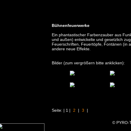
cho "
Bühnenfeuerwerke
Ein phantastischer Farbenzauber aus Fun
und außen) entwickelte und gesetzlich zuge
Feuerschriften, Feuertöpfe, Fontänen (in
andere neue Effekte.
Bilder (zum vergrößern bitte anklicken):
Seite: | 1 |
2
|
3
|
© PYRO-T